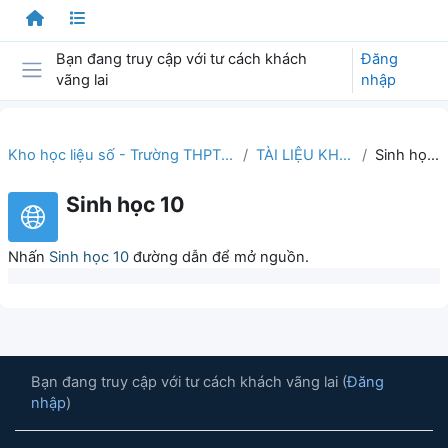
Chuyển tới nội dung chính
Bạn đang truy cập với tư cách khách
Đăng
vãng lai
nhập
Bảng điều khiển cạnh
Kho học liệu số - Trường THPT Mỹ Quý
TÀI LIỆU KHỐI 10
Sinh học 10
Sinh học 10
Nhấn
Sinh học 10
đường dẫn để mở nguồn.
Bạn đang truy cập với tư cách khách vãng lai (
Đăng
nhập
)