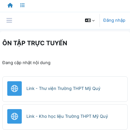
Chuyển tới nội dung chính
Đăng nhập
Bảng điều khiển cạnh
ÔN TẬP TRỰC TUYẾN
Đang cập nhật nội dung
URL
Link - Thư viện Trường THPT Mỹ Quý
URL
Link - Kho học liệu Trường THPT Mỹ Quý