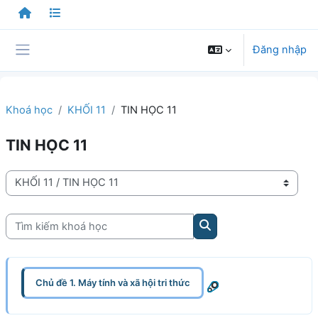
Chuyển tới nội dung chính
Đăng nhập
Bảng điều khiển cạnh
Khoá học
KHỐI 11
TIN HỌC 11
TIN HỌC 11
Danh mục khoá học
Tìm kiếm khoá học
Tìm kiếm khoá học
Chủ đề 1. Máy tính và xã hội tri thức