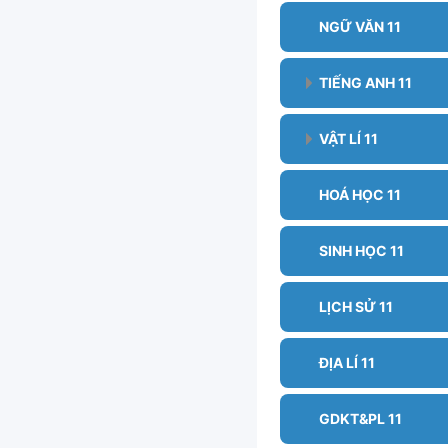
NGỮ VĂN 11
TIẾNG ANH 11
VẬT LÍ 11
HOÁ HỌC 11
SINH HỌC 11
LỊCH SỬ 11
ĐỊA LÍ 11
GDKT&PL 11