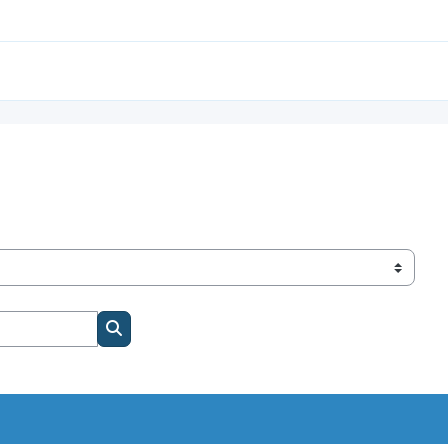
Search courses