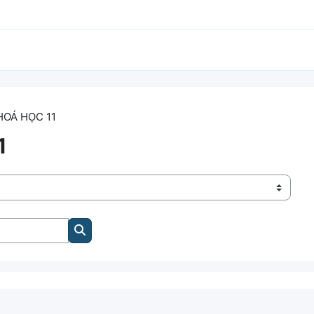
HOÁ HỌC 11
1
Tìm kiếm khoá học