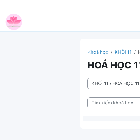
Chuyển tới nội dung chính
Trang chủ
Khoá học
KHỐI 11
HOÁ HỌC 1
Danh mục khoá học
Tìm kiếm khoá học