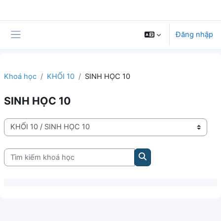
Chuyển tới nội dung chính
Đăng nhập
Bảng điều khiển cạnh
Khoá học
KHỐI 10
SINH HỌC 10
SINH HỌC 10
Danh mục khoá học
Tìm kiếm khoá học
Tìm kiếm khoá học