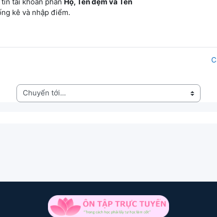
 tin tài khoản phần
Họ, Tên đệm và Tên
hống kê và nhập điểm.
C
huyển tới...