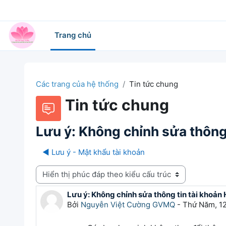
Chuyển tới nội dung chính
Trang chủ
Các trang của hệ thống
Tin tức chung
Tin tức chung
Lưu ý: Không chỉnh sửa thông 
◀︎ Lưu ý - Mật khẩu tài khoản
Chế độ hiển thị
Lưu ý: Không chỉnh sửa thông tin tài khoản
Số lượng các câu trả lời: 0
Bởi
Nguyễn Việt Cường GVMQ
-
Thứ Năm, 12