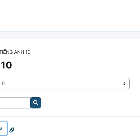
TIẾNG ANH 10
 10
Tìm kiếm khoá học
S