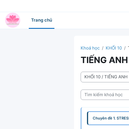
Chuyển tới nội dung chính
Trang chủ
Khoá học
KHỐI 10
TIẾNG ANH
Danh mục khoá học
Tìm kiếm khoá học
Chuyên đề 1. STRES