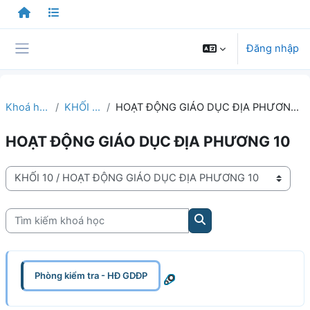
Chuyển tới nội dung chính
Đăng nhập
Bảng điều khiển cạnh
Khoá học
KHỐI 10
HOẠT ĐỘNG GIÁO DỤC ĐỊA PHƯƠNG 10
HOẠT ĐỘNG GIÁO DỤC ĐỊA PHƯƠNG 10
Danh mục khoá học
Tìm kiếm khoá học
Tìm kiếm khoá học
Phòng kiểm tra - HĐ GDĐP